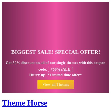
BIGGEST SALE! SPECIAL OFFER!
Get
50% discount
on all of our single themes with this coupon
code:
#50%SALE
Hurry up! *Limited time offer*
View all Themes
Theme Horse