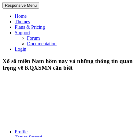
Responsive Menu
Home
Themes
Plans & Pricing
Support
Forum
Documentation
Login
Xổ số miền Nam hôm nay và những thông tin quan
trọng về KQXSMN cần biết
Profile