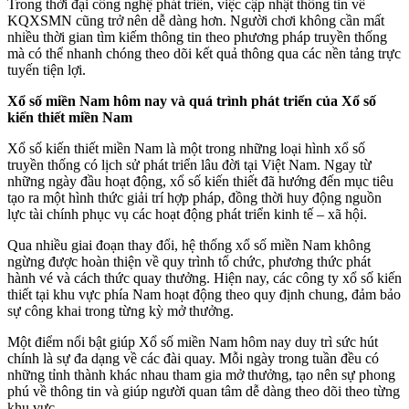
Trong thời đại công nghệ phát triển, việc cập nhật thông tin về
KQXSMN cũng trở nên dễ dàng hơn. Người chơi không cần mất
nhiều thời gian tìm kiếm thông tin theo phương pháp truyền thống
mà có thể nhanh chóng theo dõi kết quả thông qua các nền tảng trực
tuyến tiện lợi.
Xổ số miền Nam hôm nay và quá trình phát triển của Xổ số
kiến thiết miền Nam
Xổ số kiến thiết miền Nam là một trong những loại hình xổ số
truyền thống có lịch sử phát triển lâu đời tại Việt Nam. Ngay từ
những ngày đầu hoạt động, xổ số kiến thiết đã hướng đến mục tiêu
tạo ra một hình thức giải trí hợp pháp, đồng thời huy động nguồn
lực tài chính phục vụ các hoạt động phát triển kinh tế – xã hội.
Qua nhiều giai đoạn thay đổi, hệ thống xổ số miền Nam không
ngừng được hoàn thiện về quy trình tổ chức, phương thức phát
hành vé và cách thức quay thưởng. Hiện nay, các công ty xổ số kiến
thiết tại khu vực phía Nam hoạt động theo quy định chung, đảm bảo
sự công khai trong từng kỳ mở thưởng.
Một điểm nổi bật giúp Xổ số miền Nam hôm nay duy trì sức hút
chính là sự đa dạng về các đài quay. Mỗi ngày trong tuần đều có
những tỉnh thành khác nhau tham gia mở thưởng, tạo nên sự phong
phú về thông tin và giúp người quan tâm dễ dàng theo dõi theo từng
khu vực.