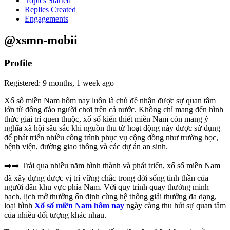
Topics Started
Replies Created
Engagements
@xsmn-mobii
Profile
Registered: 9 months, 1 week ago
Xổ số miền Nam hôm nay luôn là chủ đề nhận được sự quan tâm
lớn từ đông đảo người chơi trên cả nước. Không chỉ mang đến hình
thức giải trí quen thuộc, xổ số kiến thiết miền Nam còn mang ý
nghĩa xã hội sâu sắc khi nguồn thu từ hoạt động này được sử dụng
để phát triển nhiều công trình phục vụ cộng đồng như trường học,
bệnh viện, đường giao thông và các dự án an sinh.
➡️➡️ Trải qua nhiều năm hình thành và phát triển, xổ số miền Nam
đã xây dựng được vị trí vững chắc trong đời sống tinh thần của
người dân khu vực phía Nam. Với quy trình quay thưởng minh
bạch, lịch mở thưởng ổn định cùng hệ thống giải thưởng đa dạng,
loại hình
Xổ số miền Nam hôm nay
ngày càng thu hút sự quan tâm
của nhiều đối tượng khác nhau.