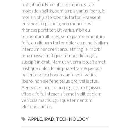
nibh at orci. Nam pharetra, arcu vitae
molestie sagittis, sem turpis varius libero, id
mollis nibh justo lobortis tortor. Praesent
euismod turpis odio, non rhoncus est
rhoncus porttitor. Ut varius, nibh eu
fermentum ultrices, sem quam elementum
felis, eu aliquam tortor dolor eu nunc. Nullam
interdum hendrerit arcu at fringilla. Morbi
urna massa, tristique in imperdiet eget,
suscipit in erat. Nam ut viverra leo, sit amet
tristique dolor. Proin pharetra, neque quis
pellentesque rhoncus, ante velit varius
libero, non eleifend tellus orci vel lectus.
Aenean et lacus in orci dignissim dignissim
vitae a felis. Integer sit amet velit et diam
vehicula mattis. Quisque fermentum
eleifend auctor.
APPLE
,
IPAD
,
TECHNOLOGY