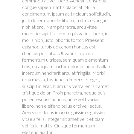
commodo ac vel libero. Aenean consequat
congue sapien mattis placerat. Nulla
condimentum, ipsum ac tincidunt sollicitudin,
justo lorem lobortis libero, in ultrices augue
nibh at orci. Nam pharetra, arcu vitae
molestie sagittis, sem turpis varius libero, id
mollis nibh justo lobortis tortor. Praesent
euismod turpis odio, non rhoncus est
rhoncus porttitor. Ut varius, nibh eu
fermentum ultrices, sem quam elementum
felis, eu aliquam tortor dolor eu nunc. Nullam
interdum hendrerit arcu at fringilla. Morbi
urna massa, tristique in imperdiet eget,
suscipit in erat. Nam ut viverra leo, sit amet
tristique dolor. Proin pharetra, neque quis
pellentesque rhoncus, ante velit varius
libero, non eleifend tellus orci vel lectus.
Aenean et lacus in orci dignissim dignissim
vitae a felis. Integer sit amet velit et diam
vehicula mattis. Quisque fermentum
eleifend auctor.