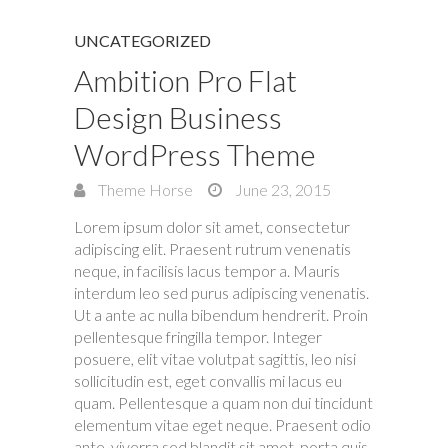
UNCATEGORIZED
Ambition Pro Flat
Design Business
WordPress Theme
Theme Horse
June 23, 2015
Lorem ipsum dolor sit amet, consectetur
adipiscing elit. Praesent rutrum venenatis
neque, in facilisis lacus tempor a. Mauris
interdum leo sed purus adipiscing venenatis.
Ut a ante ac nulla bibendum hendrerit. Proin
pellentesque fringilla tempor. Integer
posuere, elit vitae volutpat sagittis, leo nisi
sollicitudin est, eget convallis mi lacus eu
quam. Pellentesque a quam non dui tincidunt
elementum vitae eget neque. Praesent odio
ante, viverra sed blandit sit amet, porta quis