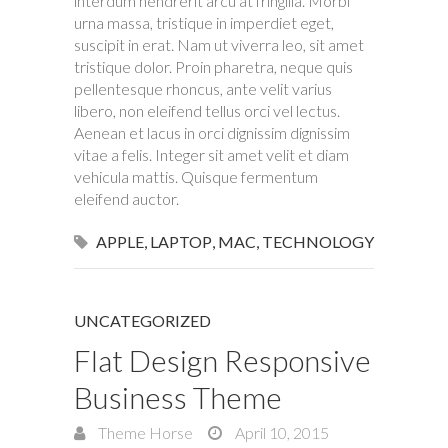
interdum hendrerit arcu at fringilla. Morbi
urna massa, tristique in imperdiet eget,
suscipit in erat. Nam ut viverra leo, sit amet
tristique dolor. Proin pharetra, neque quis
pellentesque rhoncus, ante velit varius
libero, non eleifend tellus orci vel lectus.
Aenean et lacus in orci dignissim dignissim
vitae a felis. Integer sit amet velit et diam
vehicula mattis. Quisque fermentum
eleifend auctor.
APPLE
,
LAPTOP
,
MAC
,
TECHNOLOGY
UNCATEGORIZED
Flat Design Responsive
Business Theme
Theme Horse
April 10, 2015