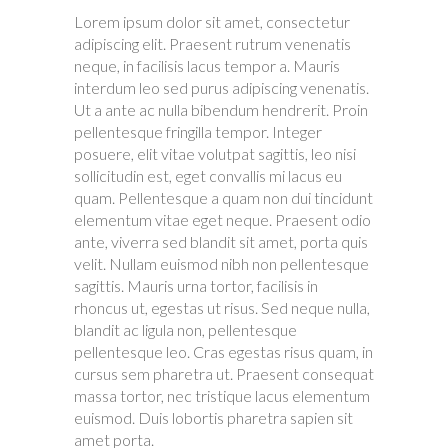
Lorem ipsum dolor sit amet, consectetur
adipiscing elit. Praesent rutrum venenatis
neque, in facilisis lacus tempor a. Mauris
interdum leo sed purus adipiscing venenatis.
Ut a ante ac nulla bibendum hendrerit. Proin
pellentesque fringilla tempor. Integer
posuere, elit vitae volutpat sagittis, leo nisi
sollicitudin est, eget convallis mi lacus eu
quam. Pellentesque a quam non dui tincidunt
elementum vitae eget neque. Praesent odio
ante, viverra sed blandit sit amet, porta quis
velit. Nullam euismod nibh non pellentesque
sagittis. Mauris urna tortor, facilisis in
rhoncus ut, egestas ut risus. Sed neque nulla,
blandit ac ligula non, pellentesque
pellentesque leo. Cras egestas risus quam, in
cursus sem pharetra ut. Praesent consequat
massa tortor, nec tristique lacus elementum
euismod. Duis lobortis pharetra sapien sit
amet porta.