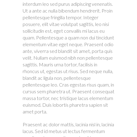
interdum leo sed purus adipiscing venenatis.
Ut a ante ac nulla bibendum hendrerit. Proin
pellentesque fringilla tempor. Integer
posuere, elit vitae volutpat sagittis, leo nisi
sollicitudin est, eget convallis mi lacus eu
quam. Pellentesque a quam non dui tincidunt
elementum vitae eget neque. Praesent odio
ante, viverra sed blandit sit amet, porta quis
velit. Nullam euismod nibh non pellentesque
sagittis. Mauris urna tortor, facilisis in
rhoncus ut, egestas ut risus. Sed neque nulla,
blandit ac ligula non, pellentesque
pellentesque leo. Cras egestas risus quam, in
cursus sem pharetra ut. Praesent consequat
massa tortor, nec tristique lacus elementum
euismod. Duis lobortis pharetra sapien sit
amet porta.
Praesent ac dolor mattis, lacinia nisl in, lacinia
lacus. Sed id metus ut lectus fermentum